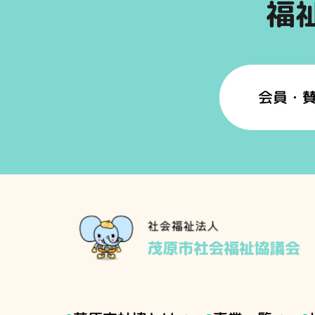
福
会員・