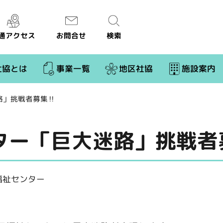
通アクセス
お問合せ
検索
社協とは
事業一覧
地区社協
施設案内
路」挑戦者募集‼
ター「巨大迷路」挑戦者
福祉センター