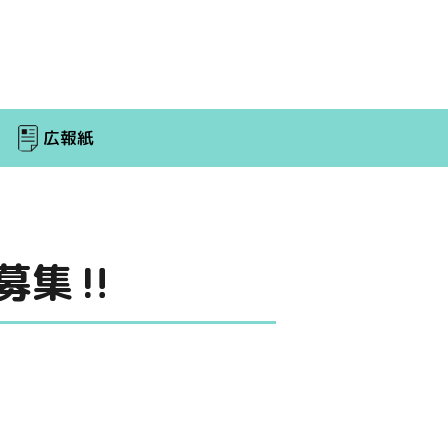
広報紙
募集‼