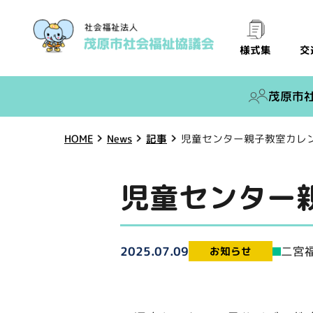
交
様式集
茂原市
児童センター親子教室カレ
HOME
News
記事
児童センター
二宮
2025.07.09
お知らせ