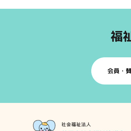
福
会員・