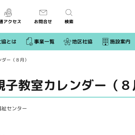
通アクセス
お問合せ
検索
社協とは
事業一覧
地区社協
施設案内
ンダー（８月）
親子教室カレンダー（８
福祉センター