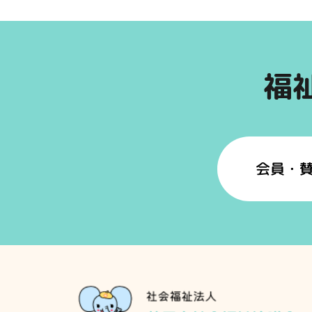
福
会員・