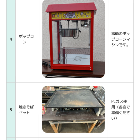
電動のポッ
ポップコ
4
プコーンマ
ーン
シンです。
PLガス使
焼きそば
用（各自で
5
セット
準備くださ
い）