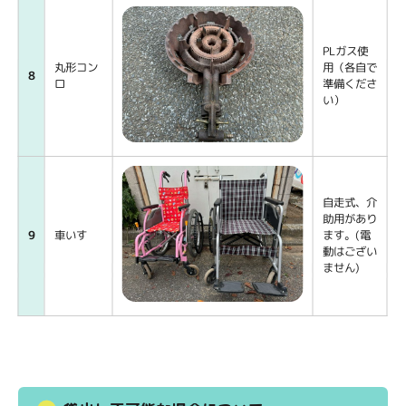
PLガス使
丸形コン
用（各自で
8
ロ
準備くださ
い）
自走式、介
助用があり
9
車いす
ます。(電
動はござい
ません)