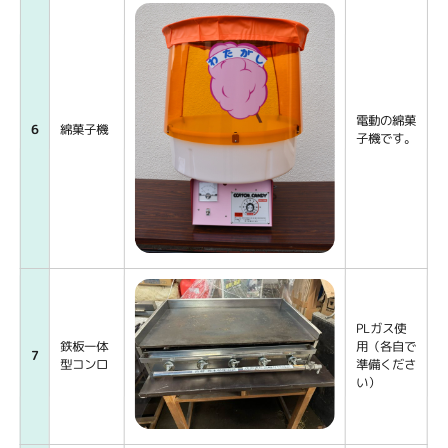
電動の綿菓
6
綿菓子機
子機です。
PLガス使
鉄板一体
用（各自で
7
型コンロ
準備くださ
い）