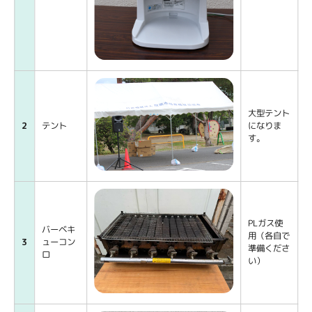
大型テント
2
テント
になりま
す。
PLガス使
バーベキ
用（各自で
3
ューコン
準備くださ
ロ
い）