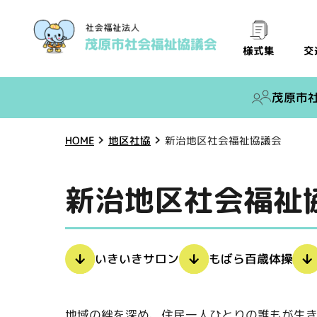
交
様式集
茂原市
新治地区社会福祉協議会
地区社協
HOME
新治地区社会福祉
いきいきサロン
もばら百歳体操
地域の絆を深め、住民一人ひとりの誰もが生