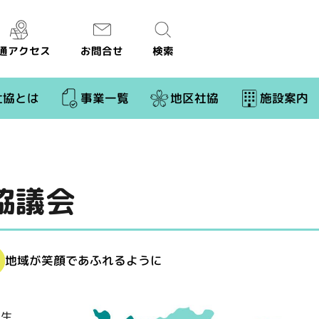
通アクセス
お問合せ
検索
社協とは
事業一覧
地区社協
施設案内
協議会
地域が笑顔であふれるように
き生