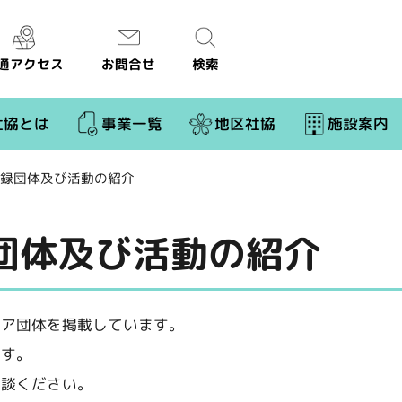
通アクセス
お問合せ
検索
社協とは
事業一覧
地区社協
施設案内
録団体及び活動の紹介
団体及び活動の紹介
ィア団体を掲載しています。
です。
相談ください。