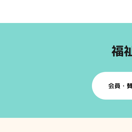
福
会員・