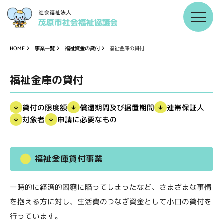
福祉資金の貸付
福祉金庫の貸付
事業一覧
HOME
福祉金庫の貸付
償還期間及び据置期間
貸付の限度額
連帯保証人
申請に必要なもの
対象者
福祉金庫貸付事業
一時的に経済的困窮に陥ってしまったなど、さまざまな事情
を抱える方に対し、生活費のつなぎ資金として小口の貸付を
行っています。