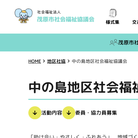
交
様式集
茂原市
中の島地区社会福祉協議会
地区社協
HOME
中の島地区社会福
委員・協力員募集
活動内容
「助け合い・やさしく・ふれあう」 地域づ