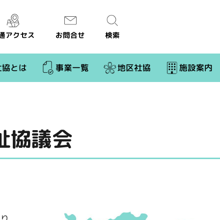
通アクセス
お問合せ
検索
社協とは
事業一覧
地区社協
施設案内
祉協議会
くり