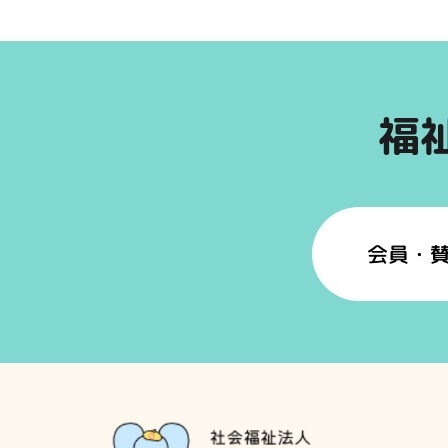
福
会員・